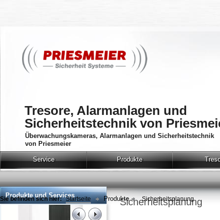
Tresore, Alarmanlagen und
Sicherheitstechnik von Priesmei
Überwachungskameras, Alarmanlagen und Sicherheitstechnik
von Priesmeier
Service
Produkte
Tres
Produkte und Services
Produkte
Sie befinden sich hier:
Startseite
Sicherheitsplanung
Sicherheitsplanung