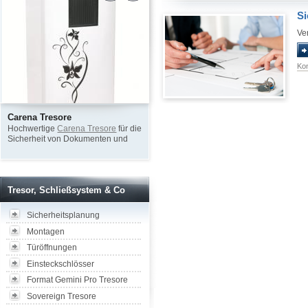
Si
Ve
Ko
Carena Tresore
Alarmanlagen
V
Hochwertige
Carena Tresore
für die
Alarmsysteme
mit
E
Sicherheit von Dokumenten und
Kameraüberwachung für sichere
Wertgegenständen
Büros und Wohnungen
Tresor, Schließsystem & Co
Sicherheitsplanung
Montagen
Türöffnungen
Einsteckschlösser
Format Gemini Pro Tresore
Sovereign Tresore