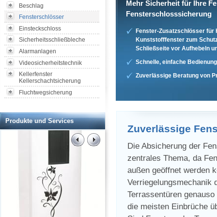
Mehr Sicherheit für Ihre F
Beschlag
Fensterschlosssicherung
Fensterschlösser
Einsteckschloss
Fenster-Zusatzschlösser für 
Kunststofffenster zum Schut
Sicherheitsschließbleche
Schließseite vor Aufhebeln u
Alarmanlagen
Schnelle, einfache Bedienung
Videosicherheitstechnik
Kellerfenster
Zuverlässige Beratung von P
Kellerschachtsicherung
Fluchtwegsicherung
Produkte und Services
Zuverlässige Fens
Die Absicherung der Fens
zentrales Thema, da Fen
außen geöffnet werden k
Verriegelungsmechanik de
Terrassentüren genauso 
die meisten Einbrüche üb