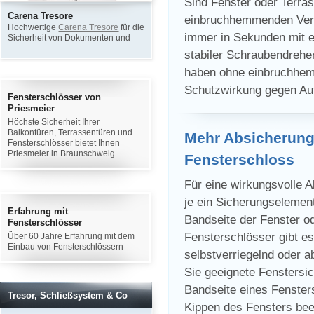
Sind Fenster oder Terras
Carena Tresore
Alarmanlagen
V
einbruchhemmenden Verri
Hochwertige
Carena Tresore
für die
Alarmsysteme
mit
E
immer in Sekunden mit 
Sicherheit von Dokumenten und
Kameraüberwachung für sichere
Wertgegenständen
Büros und Wohnungen
stabiler Schraubendreher
haben ohne einbruchhem
Schutzwirkung gegen Au
Fensterschlösser von
Priesmeier
Höchste Sicherheit Ihrer
Balkontüren, Terrassentüren und
Mehr Absicherung 
Fensterschlösser bietet Ihnen
Priesmeier in Braunschweig.
Fensterschloss
Für eine wirkungsvolle 
je ein Sicherungselement
Erfahrung mit
Bandseite der Fenster od
Fensterschlösser
Fensterschlösser gibt e
Über 60 Jahre Erfahrung mit dem
Einbau von Fensterschlössern
selbstverriegelnd oder a
Sie geeignete Fenstersic
Bandseite eines Fenster
Tresor, Schließsystem & Co
Kippen des Fensters bee