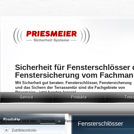
Sicherheit für Fensterschlösser
Fenstersicherung vom Fachman
Mit Sicherheit gut beraten: Fensterschlösser, Fenstersicherung
und das Sichern der Terrassentür sind die Fachgebiete von
Priesmeier - jetzt beraten lassen!
Service
Produkte
Tres
Produkte
Sie befinden sich hier:
Startseite
Fensterschlösser
Fensterschlösser
Zutrittskontrolle