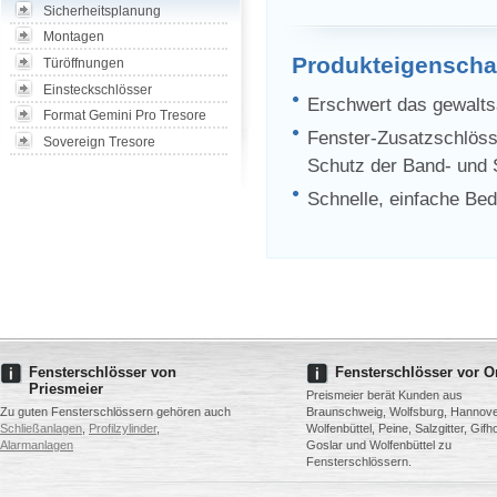
Sicherheitsplanung
Montagen
Produkteigenscha
Türöffnungen
Einsteckschlösser
Erschwert das gewalts
Format Gemini Pro Tresore
Fenster-Zusatzschlösse
Sovereign Tresore
Schutz der Band- und 
Schnelle, einfache Be
Fensterschlösser von
Fensterschlösser vor O
Priesmeier
Preismeier berät Kunden aus
Zu guten Fensterschlössern gehören auch
Braunschweig, Wolfsburg, Hannove
Schließanlagen
,
Profilzylinder
,
Wolfenbüttel, Peine, Salzgitter, Gifh
Alarmanlagen
Goslar und Wolfenbüttel zu
Fensterschlössern.