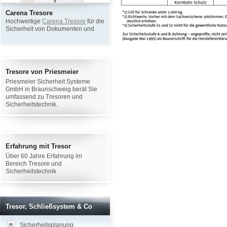
Carena Tresore
Alarmanlagen
V
Hochwertige
Carena Tresore
für die
Alarmsysteme
mit
E
Sicherheit von Dokumenten und
Kameraüberwachung für sichere
Wertgegenständen
Büros und Wohnungen
Tresore von Priesmeier
Priesmeier Sicherheit Systeme
GmbH in Braunschweig berät Sie
umfassend zu Tresoren und
Sicherheitstechnik.
Erfahrung mit Tresor
Über 60 Jahre Erfahrung im
Bereich Tresore und
Sicherheitstechnik
Tresor, Schließsystem & Co
Sicherheitsplanung