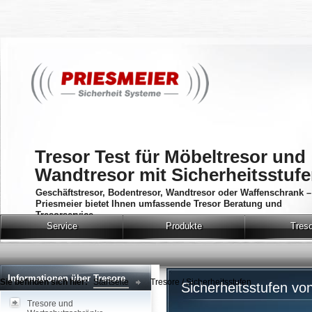
Tresor Test für Möbeltresor und
Wandtresor mit Sicherheitsstuf
Geschäftstresor, Bodentresor, Wandtresor oder Waffenschrank –
Priesmeier bietet Ihnen umfassende Tresor Beratung und
Tresorservice.
Service
Produkte
Tres
Informationen über Tresore
Sie befinden sich hier:
Startseite
Tresore / Sicherheitsstufen
Sicherheitsstufen vo
Tresore und