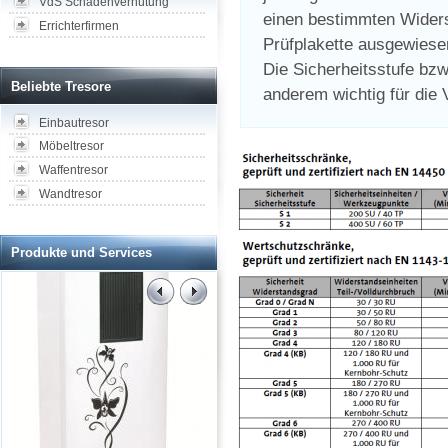
VdS Schadenverhütung
einen bestimmten Widerst
Errichterfirmen
Prüfplakette ausgewiesen
Die Sicherheitsstufe bzw
Beliebte Tresore
anderem wichtig für die 
Einbautresor
Möbeltresor
Waffentresor
Wandtresor
Produkte und Services