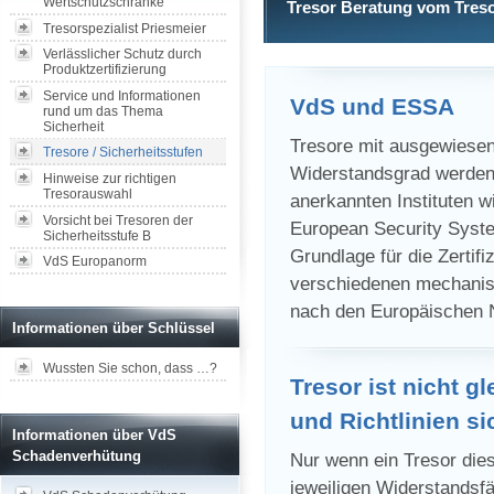
Wertschutzschränke
Tresor Beratung vom Treso
Tresorspezialist Priesmeier
Verlässlicher Schutz durch
Produktzertifizierung
Service und Informationen
VdS und ESSA
rund um das Thema
Sicherheit
Tresore mit ausgewiesen
Tresore / Sicherheitsstufen
Widerstandsgrad werden
Hinweise zur richtigen
Tresorauswahl
anerkannten Instituten
Vorsicht bei Tresoren der
European Security System
Sicherheitsstufe B
Grundlage für die Zertif
VdS Europanorm
verschiedenen mechanis
nach den Europäischen 
Informationen über Schlüssel
Wussten Sie schon, dass …?
Tresor ist nicht g
und Richtlinien si
Informationen über VdS
Schadenverhütung
Nur wenn ein Tresor dies
jeweiligen Widerstandsfä