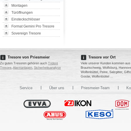
Montagen
Türöffnungen
Einsteckschlösser
Format Gemini Pro Tresore
Sovereign Tresore
Tresore von Priesmeier
Tresore vor Ort
Zu guten Tresoren gehören auch
Trident
Viele unserer Kunden kommen aus
Tresore
,
Alarmanlagen
,
Sicherheitsanalyse
Braunschweig, Wolfsburg, Hannove
Wolfenbüttel, Peine, Salzgitter, Gifh
Goslar, Wolfenbüttel …
Service
Über uns
Priesmeier-Team
Ko